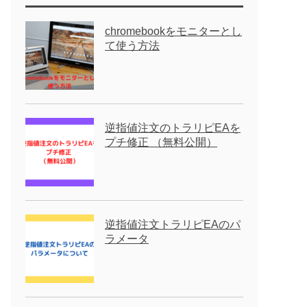
chromebookをモニターとし
て使う方法
逆指値注文のトラリピEAを
プチ修正 （無料公開）
逆指値注文トラリピEAのパ
ラメータ