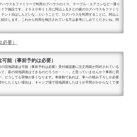
ログハウスをファミリーで利用ログハウスのイス、テーブル・エアコンなど一通り
トドア施設です。２０２０年１１月に阿山ふるさとの森のログハウスをファミリ
、テント泊はしんどいな」ということで、ログハウスを利用することに。阿山ふ
ご紹介します。これから利用を検討されている方は参考にしみてくださいね。阿
は必要）
は可能（事前予約は必要）
薪の現地調達は可能（事前予約は必要）受付確認書に注文用紙が同封されている
って、薪の現地調達はできるのだろうか・・・」と思っていませんか？事前に買
が、どうしても荷物が多くなります。車移動であれば、車への積み下ろしが必要
増やしたくない場合は、キャンプ場で現地調達したほうが手間がかからなくて便