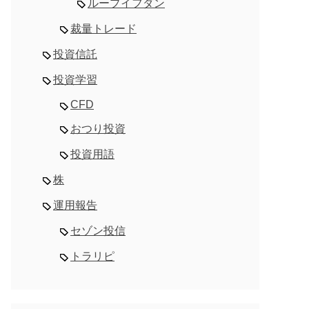
ループイフダン
裁量トレード
投資信託
投資学習
CFD
おつり投資
投資用語
株
運用報告
セゾン投信
トラリピ