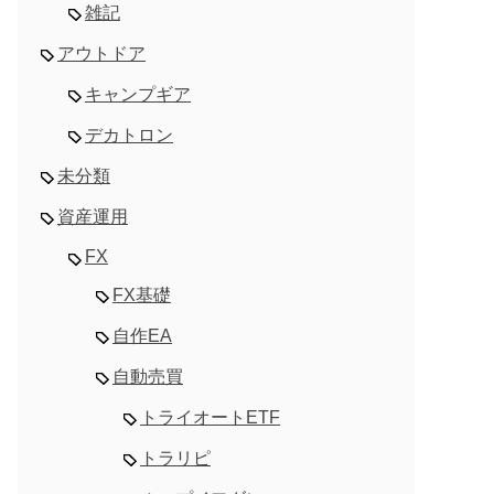
雑記
アウトドア
キャンプギア
デカトロン
未分類
資産運用
FX
FX基礎
自作EA
自動売買
トライオートETF
トラリピ