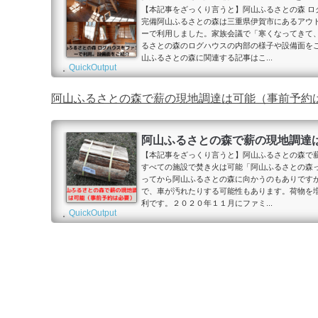
【本記事をざっくり言うと】阿山ふるさとの森 
完備阿山ふるさとの森は三重県伊賀市にあるアウ
ーで利用しました。家族会議で「寒くなってきて
るさとの森のログハウスの内部の様子や設備面を
山ふるさとの森に関連する記事はこ...
QuickOutput
阿山ふるさとの森で薪の現地調達は可能（事前予約
阿山ふるさとの森で薪の現地調達
【本記事をざっくり言うと】阿山ふるさとの森で
すべての施設で焚き火は可能「阿山ふるさとの森
ってから阿山ふるさとの森に向かうのもありです
で、車が汚れたりする可能性もあります。荷物を
利です。２０２０年１１月にファミ...
QuickOutput