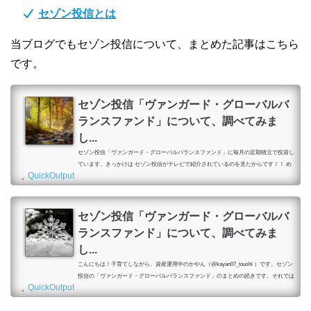
セゾン投信とは
当ブログでもセゾン投信について、まとめた記事はこちら
です。
セゾン投信「ヴァンガード・グローバルバ
ランスファンド」について、調べてみま
し...
セゾン投信「ヴァンガード・グローバルバランスファンド」に毎月の定期積立で投資し
ています。きっかけは セゾン投信がテレビで紹介されているのを見たからです！！ め
QuickOutput
っちゃ単純です！！セゾン投信の詳細について、ご紹介します！\ 公式サイトはこちら
/ セゾン投信「バンガード・グローバルバランスファンド」の目的まず、ファンドの目
的です。信託財産の長期的な成長を図ることを目的として運用を行う。つまり、長期投
資です！！低コストのインデックスファンドを細く、長く、継続していけば、確実に資
セゾン投信「ヴァンガード・グローバルバ
産形成できる！！それを...
ランスファンド」について、調べてみま
し...
こんにちは！子育てしながら、資産運用中のかやん（@kayan07_toushi ）です。セゾン
投信の「ヴァンガード・グローバルバランスファンド」のまとめの続きです。それでは
QuickOutput
どうぞ。\ 公式サイトはこちら / 前回の記事前回の記事はこちらからどうぞ。セゾン投
信「ヴァンガード・グローバルバランスファンド」について、調べてみました（その