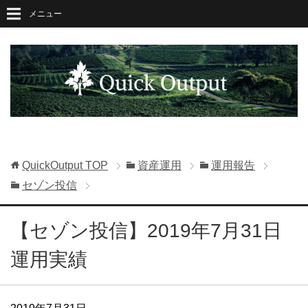
メニュー
QuickOutput
TOP
資産運用
運用報告
セゾン投信
【セゾン投信】2019年7月31日
運用実績