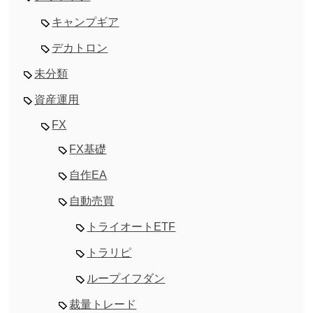
キャンプギア
デカトロン
未分類
資産運用
FX
FX基礎
自作EA
自動売買
トライオートETF
トラリピ
ループイフダン
裁量トレード