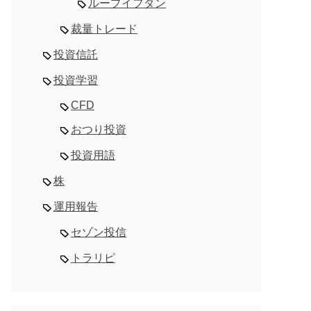
ループイフダン
裁量トレード
投資信託
投資学習
CFD
おつり投資
投資用語
株
運用報告
セゾン投信
トラリピ