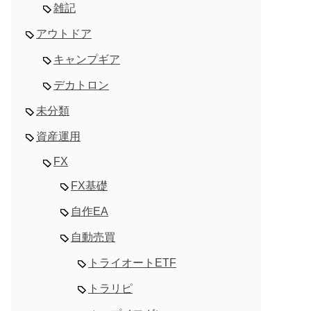
雑記
アウトドア
キャンプギア
デカトロン
未分類
資産運用
FX
FX基礎
自作EA
自動売買
トライオートETF
トラリピ