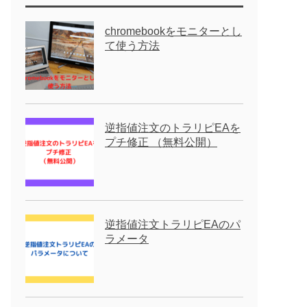
chromebookをモニターとし
て使う方法
逆指値注文のトラリピEAを
プチ修正 （無料公開）
逆指値注文トラリピEAのパ
ラメータ