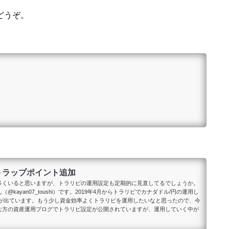
どうぞ。
のトラップポイント追加
多くいると思いますが、トラリピの運用設定も定期的に見直してるでしょうか。
ayan07_toushi）です。2019年4月からトラリピでカナダドル/円の運用し
利益が出ています。もう少し資金効率よくトラリピを運用したいなと思ったので、今
な方の資産運用ブログでトラリピ設定が公開されていますが、運用していく中が