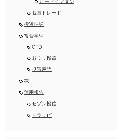
ループイフダン
裁量トレード
投資信託
投資学習
CFD
おつり投資
投資用語
株
運用報告
セゾン投信
トラリピ