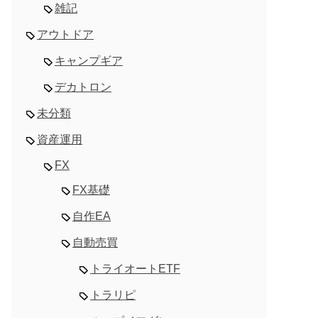
雑記
アウトドア
キャンプギア
デカトロン
未分類
資産運用
FX
FX基礎
自作EA
自動売買
トライオートETF
トラリピ