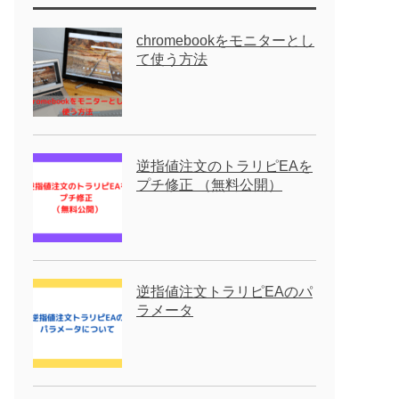
chromebookをモニターとし
て使う方法
逆指値注文のトラリピEAを
プチ修正 （無料公開）
逆指値注文トラリピEAのパ
ラメータ