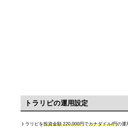
トラリピの運用設定
トラリピを
投資金額 220,000円
で
カナダドル/円
の運