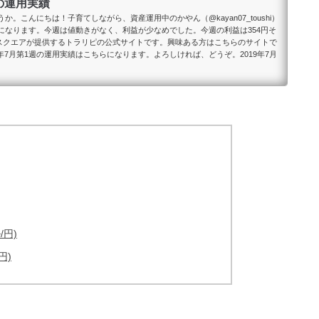
週の運用実績
。こんにちは！子育てしながら、資産運用中のかやん（@kayan07_toushi）
告になります。今週は値動きがなく、利益が少なめでした。今週の利益は354円そ
スクエアが提供するトラリピの公式サイトです。興味ある方はこちらのサイトで
年7月第1週の運用実績はこちらになります。よろしければ、どうぞ。2019年7月
円)
円)