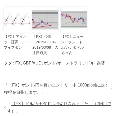
【FX】アイネ
【FX】今週
【FX】ニュー
ット証券 ルー
（2019/03/04-
ジーランドド
プイフダン
2019/03/08）の
ル/カナダドル
注目通貨
その後
タグ :
FX
,
GBP/AUD
,
ポンド/オーストラリアドル
,
為替
「
【FX】ポンド/円を買いエントリー中 1000pips以上の
獲得を目指します。
」
「
【FX】ドル/カナダドル損切りされました。（2回目で
す）
」