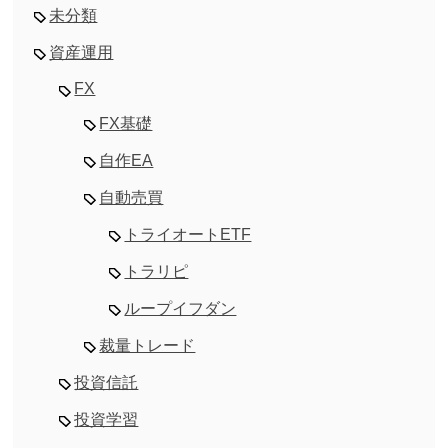
未分類
資産運用
FX
FX基礎
自作EA
自動売買
トライオートETF
トラリピ
ループイフダン
裁量トレード
投資信託
投資学習