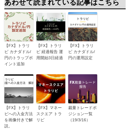
あわせて読まれている記事はこちら
【FX】トラリ
【FX】トラリ
【FX】トラリ
ピ カナダドル/
ピ 経過報告 運
ピ カナダドル/
円のトラップポ
用開始3日経過
円の運用設定
イント追加
【FX】トラリ
【FX】マネー
裁量トレードポ
ピへの入金方法
スクエア トラ
ジション一覧
を画像付きで解
リピ
（19/3/16）
説。