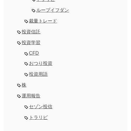
ループイフダン
裁量トレード
投資信託
投資学習
CFD
おつり投資
投資用語
株
運用報告
セゾン投信
トラリピ