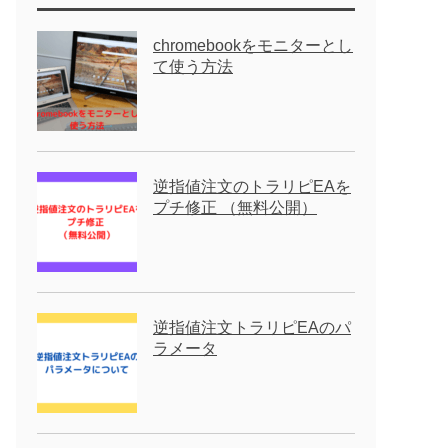
chromebookをモニターとし
て使う方法
逆指値注文のトラリピEAを
プチ修正 （無料公開）
逆指値注文トラリピEAのパ
ラメータ