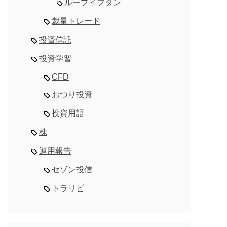
ループイフダン
裁量トレード
投資信託
投資学習
CFD
おつり投資
投資用語
株
運用報告
セゾン投信
トラリピ