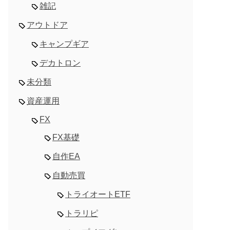
雑記
アウトドア
キャンプギア
デカトロン
未分類
資産運用
FX
FX基礎
自作EA
自動売買
トライオートETF
トラリピ