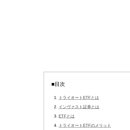
■目次
トライオートETFとは
インヴァスト証券とは
ETFとは
トライオートETFのメリット